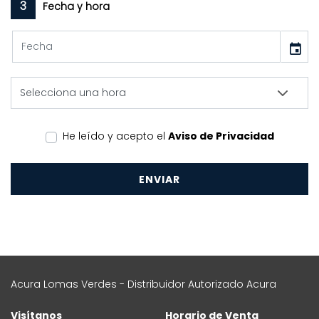
3
Fecha y hora
event
He leído y acepto el
Aviso de Privacidad
ENVIAR
Acura Lomas Verdes - Distribuidor Autorizado Acura
Visítanos
Horario de Venta